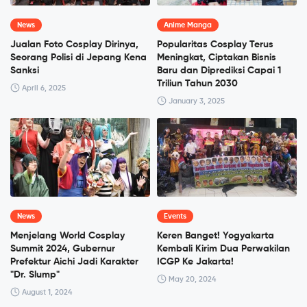
News
Anime Manga
Jualan Foto Cosplay Dirinya,
Popularitas Cosplay Terus
Seorang Polisi di Jepang Kena
Meningkat, Ciptakan Bisnis
Sanksi
Baru dan Diprediksi Capai 1
Triliun Tahun 2030
April 6, 2025
January 3, 2025
News
Events
Menjelang World Cosplay
Keren Banget! Yogyakarta
Summit 2024, Gubernur
Kembali Kirim Dua Perwakilan
Prefektur Aichi Jadi Karakter
ICGP Ke Jakarta!
"Dr. Slump"
May 20, 2024
August 1, 2024