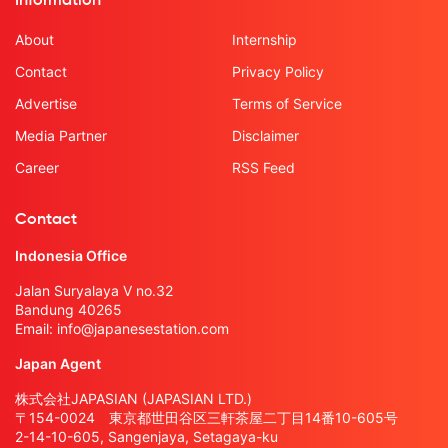
Information
About
Internship
Contact
Privacy Policy
Advertise
Terms of Service
Media Partner
Disclaimer
Career
RSS Feed
Contact
Indonesia Office
Jalan Suryalaya V no.32
Bandung 40265
Email:
info@japanesestation.com
Japan Agent
株式会社JAPASIAN (JAPASIAN LTD.)
〒154-0024 東京都世田谷区三軒茶屋二丁目14番10-605号
2-14-10-605, Sangenjaya, Setagaya-ku