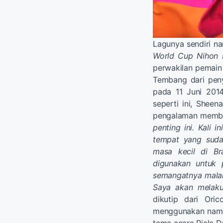
Lagunya sendiri n
World Cup Nihon
perwakilan pemain
Tembang dari penya
pada 11 Juni 201
seperti ini, Shee
pengalaman membu
penting ini. Kali i
tempat yang suda
masa kecil di Br
digunakan untuk 
semangatnya mala
Saya akan melaku
dikutip dari Ori
menggunakan nama-