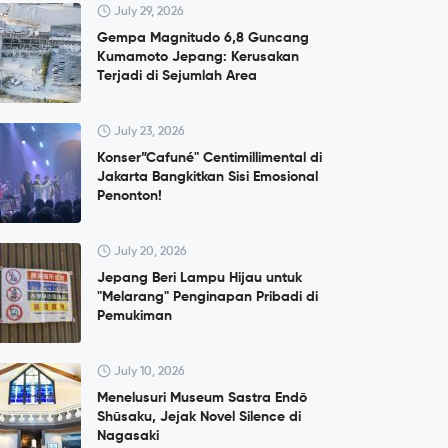
July 29, 2026
Gempa Magnitudo 6,8 Guncang
Kumamoto Jepang: Kerusakan
Terjadi di Sejumlah Area
July 23, 2026
Konser”Cafuné" Centimillimental di
Jakarta Bangkitkan Sisi Emosional
Penonton!
July 20, 2026
Jepang Beri Lampu Hijau untuk
"Melarang" Penginapan Pribadi di
Pemukiman
July 10, 2026
Menelusuri Museum Sastra Endō
Shūsaku, Jejak Novel Silence di
Nagasaki