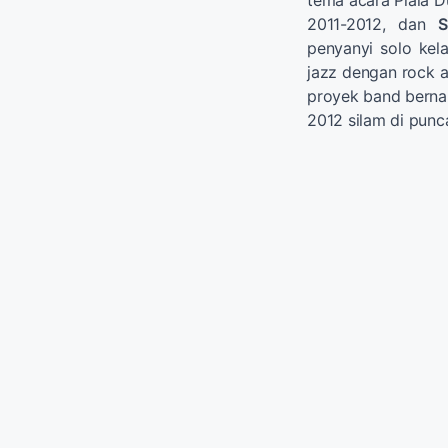
tema acara Piala D
2011-2012, dan
S
penyanyi solo kel
jazz dengan rock a
proyek band bern
2012 silam di punc