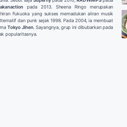
unia. Sebut saja
Superfly
pada 2010,
RADWIMPS
pada
akanaction
pada 2013. Sheena Ringo merupakan
ahiran Fukuoka yang sukses memadukan aliran musik
lternatif dan punk sejak 1998. Pada 2004, ia membuat
ama
Tokyo Jihen
. Sayangnya, grup ini dibubarkan pada
ak popularitasnya.