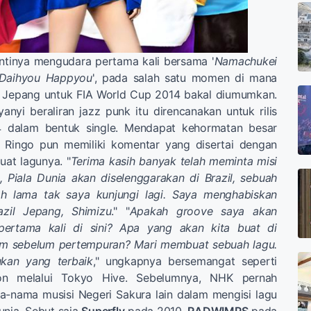
antinya mengudara pertama kali bersama '
Namachukei
 Daihyou Happyou
', pada salah satu momen di mana
 Jepang untuk FIA World Cup 2014 bakal diumumkan.
nyi beraliran jazz punk itu direncanakan untuk rilis
4 dalam bentuk single. Mendapat kehormatan besar
na Ringo pun memiliki komentar yang disertai dengan
at lagunya. "
Terima kasih banyak telah meminta misi
ni, Piala Dunia akan diselenggarakan di Brazil, sebuah
h lama tak saya kunjungi lagi. Saya menghabiskan
azil Jepang, Shimizu
." "
Apakah groove saya akan
pertama kali di sini? Apa yang akan kita buat di
m sebelum pertempuran? Mari membuat sebuah lagu.
kan yang terbaik
," ungkapnya bersemangat seperti
con melalui Tokyo Hive. Sebelumnya, NHK pernah
nama musisi Negeri Sakura lain dalam mengisi lagu