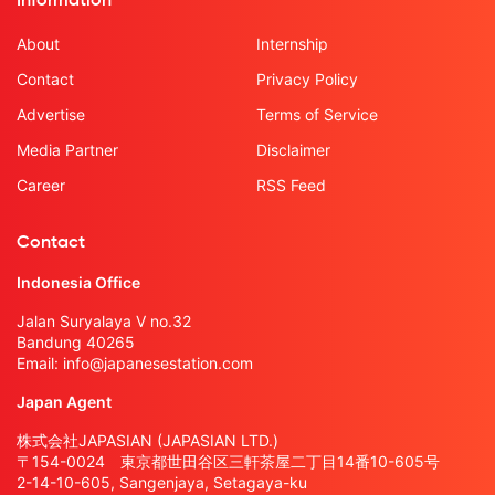
Information
About
Internship
Contact
Privacy Policy
Advertise
Terms of Service
Media Partner
Disclaimer
Career
RSS Feed
Contact
Indonesia Office
Jalan Suryalaya V no.32
Bandung 40265
Email:
info@japanesestation.com
Japan Agent
株式会社JAPASIAN (JAPASIAN LTD.)
〒154-0024 東京都世田谷区三軒茶屋二丁目14番10-605号
2-14-10-605, Sangenjaya, Setagaya-ku