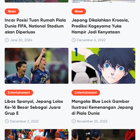
News
News
Incar Posisi Tuan Rumah Piala
Jepang Dikalahkan Kroasia,
Dunia FIFA, National Stadium
Prediksi Kageyama Yuka
akan Diperluas
Hampir Jadi Kenyataan
June 30, 2024
December 6, 2022
Entertainment
Entertainment
Libas Spanyol, Jepang Lolos
Mangaka Blue Lock Gambar
Ke-16 Besar Sebagai Juara
Ilustrasi Kemenangan Jepang
Grup E
di Piala Dunia
December 2, 2022
November 25, 2022