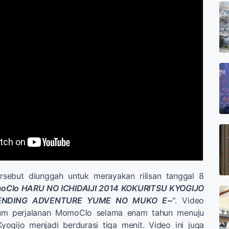
rsebut diunggah untuk merayakan rilisan tanggal 8
oClo HARU NO ICHIDAIJI 2014 KOKURITSU KYOGIJO
 ENDING ADVENTURE YUME NO MUKO E~
". Video
um perjalanan MomoClo selama enam tahun menuju
yogijo menjadi berdurasi tiga menit. Video ini juga