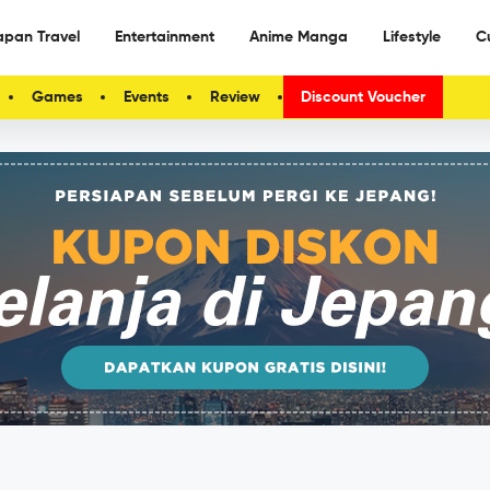
apan Travel
Entertainment
Anime Manga
Lifestyle
C
Games
Events
Review
Discount Voucher