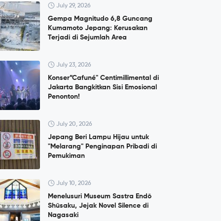
July 29, 2026
Gempa Magnitudo 6,8 Guncang
Kumamoto Jepang: Kerusakan
Terjadi di Sejumlah Area
July 23, 2026
Konser”Cafuné" Centimillimental di
Jakarta Bangkitkan Sisi Emosional
Penonton!
July 20, 2026
Jepang Beri Lampu Hijau untuk
"Melarang" Penginapan Pribadi di
Pemukiman
July 10, 2026
Menelusuri Museum Sastra Endō
Shūsaku, Jejak Novel Silence di
Nagasaki