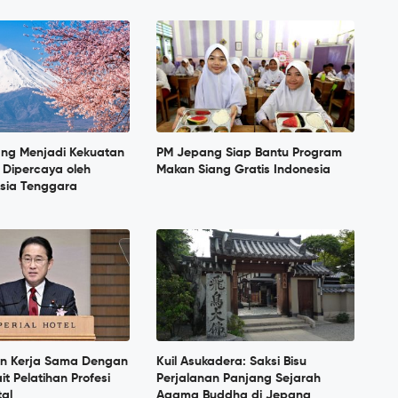
ang Menjadi Kekuatan
PM Jepang Siap Bantu Program
 Dipercaya oleh
Makan Siang Gratis Indonesia
sia Tenggara
in Kerja Sama Dengan
Kuil Asukadera: Saksi Bisu
it Pelatihan Profesi
Perjalanan Panjang Sejarah
tal
Agama Buddha di Jepang