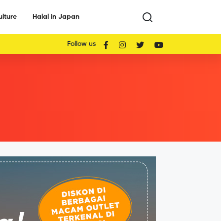
ulture
Halal in Japan
Follow us