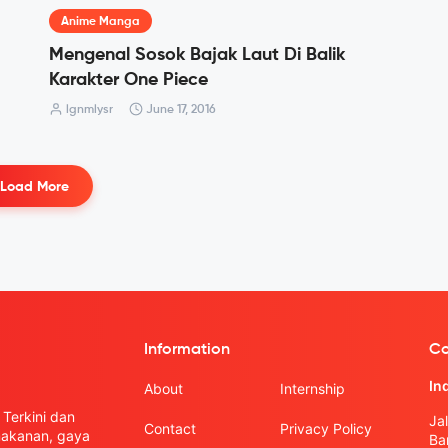
Anime Manga
Mengenal Sosok Bajak Laut Di Balik
Karakter One Piece
lgnmlysr
June 17, 2016
Load More
Information
Co
In
About
Internship
Terkini dan
Ja
Contact
Privacy Policy
 makanan, gaya
Ba