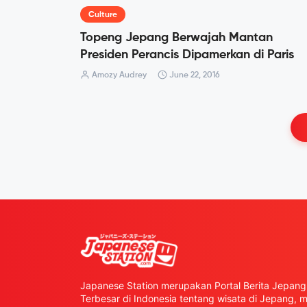
Culture
Topeng Jepang Berwajah Mantan
Presiden Perancis Dipamerkan di Paris
Amozy Audrey
June 22, 2016
Japanese Station merupakan Portal Berita Jepang 
Terbesar di Indonesia tentang wisata di Jepang,