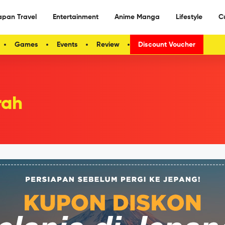
apan Travel
Entertainment
Anime Manga
Lifestyle
C
Games
Events
Review
Discount Voucher
rah