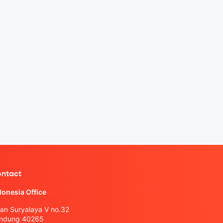
ntact
donesia Office
lan Suryalaya V no.32
ndung 40265