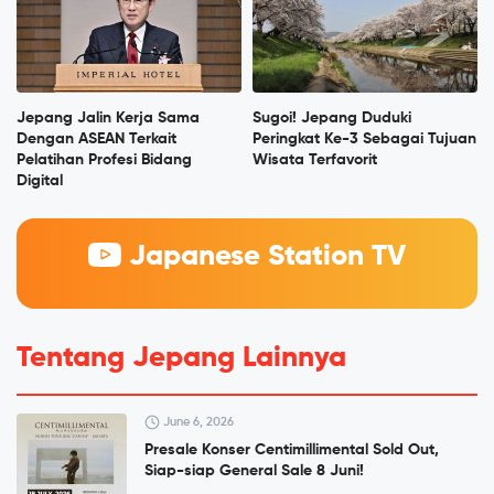
Jepang Jalin Kerja Sama
Sugoi! Jepang Duduki
Dengan ASEAN Terkait
Peringkat Ke-3 Sebagai Tujuan
Pelatihan Profesi Bidang
Wisata Terfavorit
Digital
Japanese Station TV
Tentang Jepang Lainnya
June 6, 2026
Presale Konser Centimillimental Sold Out,
Siap-siap General Sale 8 Juni!