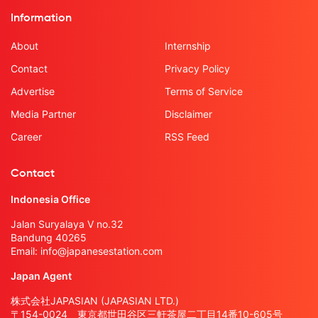
Information
About
Internship
Contact
Privacy Policy
Advertise
Terms of Service
Media Partner
Disclaimer
Career
RSS Feed
Contact
Indonesia Office
Jalan Suryalaya V no.32
Bandung 40265
Email:
info@japanesestation.com
Japan Agent
株式会社JAPASIAN (JAPASIAN LTD.)
〒154-0024 東京都世田谷区三軒茶屋二丁目14番10-605号