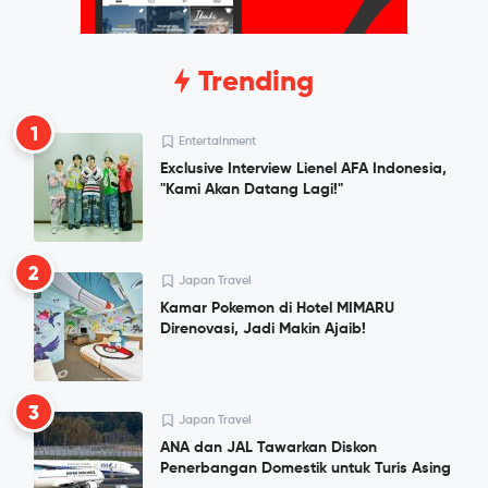
Trending
1
Entertainment
Exclusive Interview Lienel AFA Indonesia,
"Kami Akan Datang Lagi!"
2
Japan Travel
Kamar Pokemon di Hotel MIMARU
Direnovasi, Jadi Makin Ajaib!
3
Japan Travel
ANA dan JAL Tawarkan Diskon
Penerbangan Domestik untuk Turis Asing