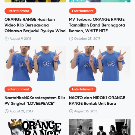
Entertainment
Entertainment
ORANGE RANGE Hadirkan
MV Terbaru ORANGE RANGE
Video Klip Bersuasana
Tampilkan Band Beranggota
Okinawa Berjudul Ryukyu Wind
Ikemen, WHITE HITE
August 9, 2018
October 25, 2017
Entertainment
Entertainment
NaotoHiroki&Karatesystem Rilis
NAOTO dan HIROKI ORANGE
PV Singkat "LOVE&PEACE"
RANGE Bentuk Unit Baru
August 21, 2013
August 16, 2013