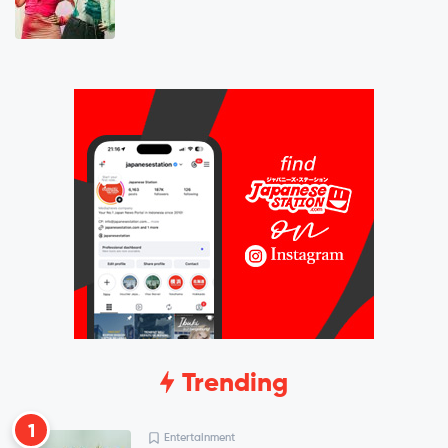
Trending
1
Entertainment