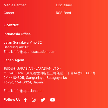
Media Partner
Disclaimer
Career
RSS Feed
Contact
Indonesia Office
Jalan Suryalaya V no.32
Bandung 40265
Email:
info@japanesestation.com
Japan Agent
株式会社JAPASIAN (JAPASIAN LTD.)
〒154-0024 東京都世田谷区三軒茶屋二丁目14番10-605号
2-14-10-605, Sangenjaya, Setagaya-ku
Tokyo, 154-0024, Japan
Email:
info@japasian.com
Follow Us