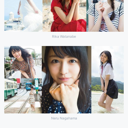
Rika Watanabe
Neru Nagahama