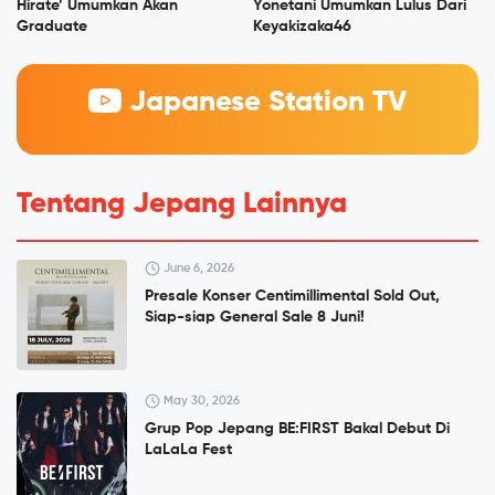
Hirate’ Umumkan Akan
Yonetani Umumkan Lulus Dari
Graduate
Keyakizaka46
Japanese Station TV
Tentang Jepang Lainnya
June 6, 2026
Presale Konser Centimillimental Sold Out,
Siap-siap General Sale 8 Juni!
May 30, 2026
Grup Pop Jepang BE:FIRST Bakal Debut Di
LaLaLa Fest