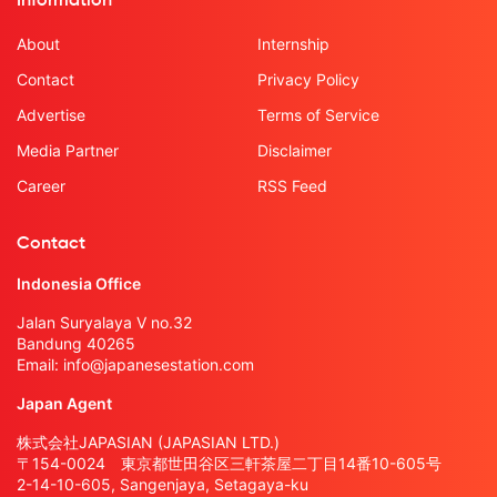
Information
About
Internship
Contact
Privacy Policy
Advertise
Terms of Service
Media Partner
Disclaimer
Career
RSS Feed
Contact
Indonesia Office
Jalan Suryalaya V no.32
Bandung 40265
Email:
info@japanesestation.com
Japan Agent
株式会社JAPASIAN (JAPASIAN LTD.)
〒154-0024 東京都世田谷区三軒茶屋二丁目14番10-605号
2-14-10-605, Sangenjaya, Setagaya-ku