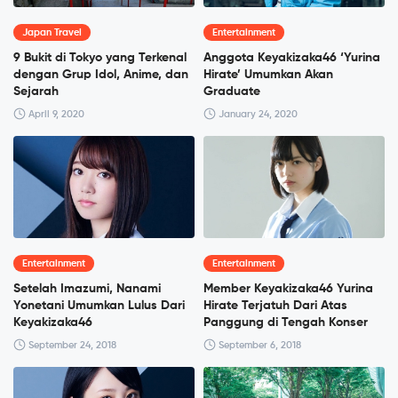
Japan Travel
Entertainment
9 Bukit di Tokyo yang Terkenal
Anggota Keyakizaka46 ‘Yurina
dengan Grup Idol, Anime, dan
Hirate’ Umumkan Akan
Sejarah
Graduate
April 9, 2020
January 24, 2020
Entertainment
Entertainment
Setelah Imazumi, Nanami
Member Keyakizaka46 Yurina
Yonetani Umumkan Lulus Dari
Hirate Terjatuh Dari Atas
Keyakizaka46
Panggung di Tengah Konser
September 24, 2018
September 6, 2018