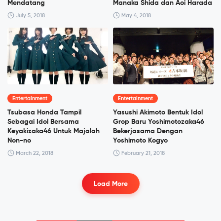
Mendatang
Manaka Shida dan Aoi Harada
July 5, 2018
May 4, 2018
Entertainment
Entertainment
Tsubasa Honda Tampil
Yasushi Akimoto Bentuk Idol
Sebagai Idol Bersama
Grop Baru Yoshimotozaka46
Keyakizaka46 Untuk Majalah
Bekerjasama Dengan
Non-no
Yoshimoto Kogyo
March 22, 2018
February 21, 2018
Load More