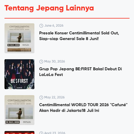
Tentang Jepang Lainnya
June 6, 2026
Presale Konser Centimillimental Sold Out,
Siap-siap General Sale 8 Juni!
May 30, 2026
Grup Pop Jepang BE:FIRST Bakal Debut Di
LaLaLa Fest
May 22, 2026
Centimillimental WORLD TOUR 2026 "Cafuné"
Akan Hadir di Jakarta18 Juli Ini
April 23, 2026