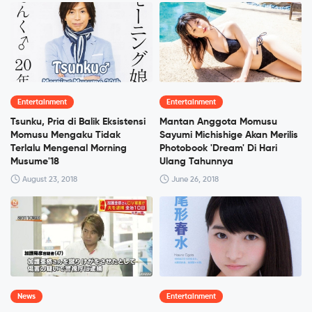
Entertainment
Entertainment
Tsunku, Pria di Balik Eksistensi
Mantan Anggota Momusu
Momusu Mengaku Tidak
Sayumi Michishige Akan Merilis
Terlalu Mengenal Morning
Photobook 'Dream' Di Hari
Musume'18
Ulang Tahunnya
August 23, 2018
June 26, 2018
News
Entertainment