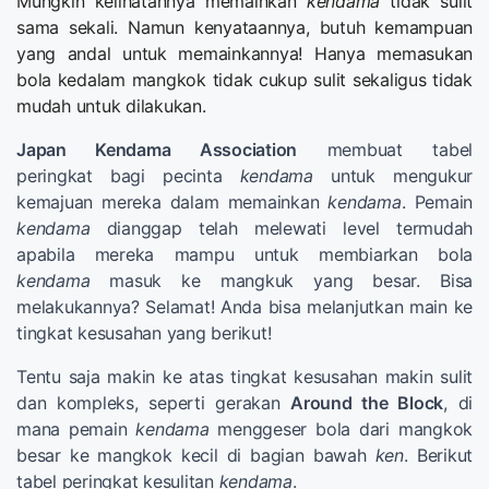
Mungkin kelihatannya memainkan
kendama
tidak sulit
sama sekali. Namun kenyataannya, butuh kemampuan
yang andal untuk memainkannya! Hanya memasukan
bola kedalam mangkok tidak cukup sulit sekaligus tidak
mudah untuk dilakukan.
Japan Kendama Association
membuat tabel
peringkat bagi pecinta
kendama
untuk mengukur
kemajuan mereka dalam memainkan
kendama
. Pemain
kendama
dianggap telah melewati level termudah
apabila mereka mampu untuk membiarkan bola
kendama
masuk ke mangkuk yang besar. Bisa
melakukannya? Selamat! Anda bisa melanjutkan main ke
tingkat kesusahan yang berikut!
Tentu saja makin ke atas tingkat kesusahan makin sulit
dan kompleks, seperti gerakan
Around the Block
, di
mana pemain
kendama
menggeser bola dari mangkok
besar ke mangkok kecil di bagian bawah
ken
. Berikut
tabel peringkat kesulitan
kendama
.