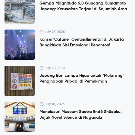
Gempa Magnitudo 6,8 Guncang Kumamoto
Jepang: Kerusakan Terjadi di Sejumlah Area
July 23, 2026
Konser”Cafuné" Centimillimental di Jakarta
Bangkitkan Sisi Emosional Penonton!
July 20, 2026
Jepang Beri Lampu Hijau untuk "Melarang"
Penginapan Pribadi di Pemukiman
July 10, 2026
Menelusuri Museum Sastra Endō Shūsaku,
Jejak Novel Silence di Nagasaki