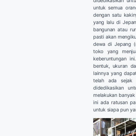
didedikasikan un
untuk semua oran
dengan satu kakin
yang lalu di Jepan
bangunan atau ru
pasti akan mengikut
dewa di Jepang (m
toko yang menjua
keberuntungan in
bentuk, ukuran d
lainnya yang dapat
telah ada sejak
didedikasikan un
melakukan banyak b
ini ada ratusan 
untuk siapa pun ya