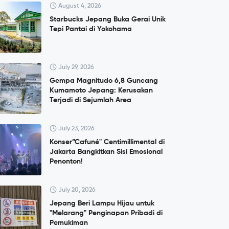
August 4, 2026
Starbucks Jepang Buka Gerai Unik
Tepi Pantai di Yokohama
July 29, 2026
Gempa Magnitudo 6,8 Guncang
Kumamoto Jepang: Kerusakan
Terjadi di Sejumlah Area
July 23, 2026
Konser”Cafuné" Centimillimental di
Jakarta Bangkitkan Sisi Emosional
Penonton!
July 20, 2026
Jepang Beri Lampu Hijau untuk
"Melarang" Penginapan Pribadi di
Pemukiman