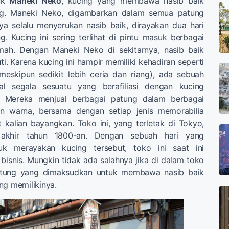
tuk
Maneki Neko
, kucing yang membawa nasib baik
g. Maneki Neko, digambarkan dalam semua patung
ya selalu menyerukan nasib baik, dirayakan dua hari
g. Kucing ini sering terlihat di pintu masuk berbagai
mah. Dengan Maneki Neko di sekitarnya, nasib baik
i. Karena kucing ini hampir memiliki kehadiran seperti
eskipun sedikit lebih ceria dan riang), ada sebuah
l segala sesuatu yang berafiliasi dengan kucing
i. Mereka menjual berbagai patung dalam berbagai
an warna, bersama dengan setiap jenis memorabilia
 kalian bayangkan. Toko ini, yang terletak di Tokyo,
 akhir tahun 1800-an. Dengan sebuah hari yang
tuk merayakan kucing tersebut, toko ini saat ini
isnis. Mungkin tidak ada salahnya jika di dalam toko
patung yang dimaksudkan untuk membawa nasib baik
ng memilikinya.