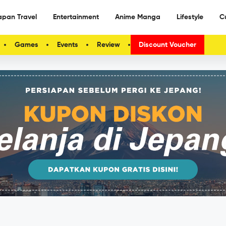
apan Travel
Entertainment
Anime Manga
Lifestyle
C
Games
Events
Review
Discount Voucher