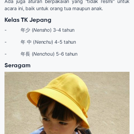
Ada juga aturan berpakaian yang "tidak resmi" untuk
acara ini, baik untuk orang tua maupun anak.
Kelas TK Jepang
- 年少 (
Nensho
) 3-4 tahun
- 年 中 (
Nenchu
) 4-5 tahun
- 年長 (
Nenchou
) 5-6 tahun
Seragam