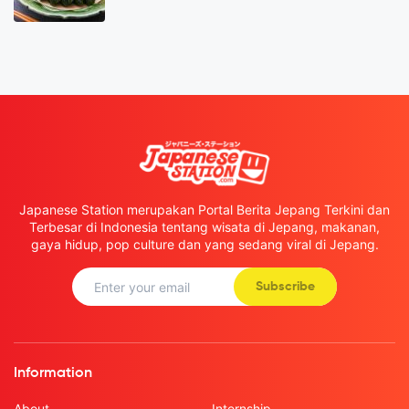
Japanese Station merupakan Portal Berita Jepang Terkini dan
Terbesar di Indonesia tentang wisata di Jepang, makanan,
gaya hidup, pop culture dan yang sedang viral di Jepang.
Subscribe
Information
About
Internship