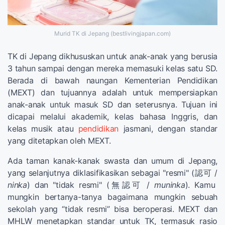
Murid TK di Jepang (bestlivingjapan.com)
TK di Jepang dikhususkan untuk anak-anak yang berusia
3 tahun sampai dengan mereka memasuki kelas satu SD.
Berada di bawah naungan Kementerian Pendidikan
(MEXT) dan tujuannya adalah untuk mempersiapkan
anak-anak untuk masuk SD dan seterusnya. Tujuan ini
dicapai melalui akademik, kelas bahasa Inggris, dan
kelas musik atau
pendidikan
jasmani, dengan standar
yang ditetapkan oleh MEXT.
Ada taman kanak-kanak swasta dan umum di Jepang,
yang selanjutnya diklasifikasikan sebagai "resmi" (認可 /
ninka
) dan "tidak resmi" (無認可 /
muninka
). Kamu
mungkin bertanya-tanya bagaimana mungkin sebuah
sekolah yang “tidak resmi” bisa beroperasi. MEXT dan
MHLW menetapkan standar untuk TK, termasuk rasio