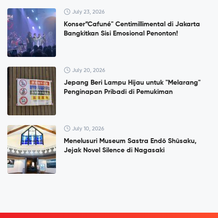
July 23, 2026
Konser”Cafuné" Centimillimental di Jakarta
Bangkitkan Sisi Emosional Penonton!
July 20, 2026
Jepang Beri Lampu Hijau untuk "Melarang"
Penginapan Pribadi di Pemukiman
July 10, 2026
Menelusuri Museum Sastra Endō Shūsaku,
Jejak Novel Silence di Nagasaki