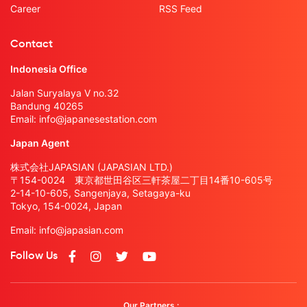
Career
RSS Feed
Contact
Indonesia Office
Jalan Suryalaya V no.32
Bandung 40265
Email:
info@japanesestation.com
Japan Agent
株式会社JAPASIAN (JAPASIAN LTD.)
〒154-0024 東京都世田谷区三軒茶屋二丁目14番10-605号
2-14-10-605, Sangenjaya, Setagaya-ku
Tokyo, 154-0024, Japan
Email:
info@japasian.com
Follow Us
Our Partners :