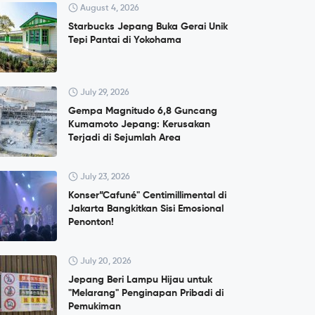
August 4, 2026
Starbucks Jepang Buka Gerai Unik
Tepi Pantai di Yokohama
July 29, 2026
Gempa Magnitudo 6,8 Guncang
Kumamoto Jepang: Kerusakan
Terjadi di Sejumlah Area
July 23, 2026
Konser”Cafuné" Centimillimental di
Jakarta Bangkitkan Sisi Emosional
Penonton!
July 20, 2026
Jepang Beri Lampu Hijau untuk
"Melarang" Penginapan Pribadi di
Pemukiman