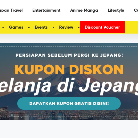
apan Travel
Entertainment
Anime Manga
Lifestyle
C
Games
Events
Review
Discount Voucher