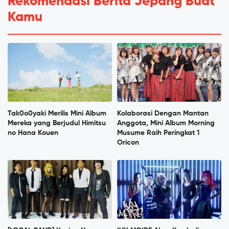
Rekomendasi Berita Jepang Buat
Kamu
Tak0o0yaki Merilis Mini Album
Kolaborasi Dengan Mantan
Mereka yang Berjudul Himitsu
Anggota, Mini Album Morning
no Hana Kouen
Musume Raih Peringkat 1
Oricon