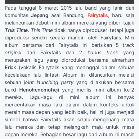
Pada tanggal 8 maret 2015 lalu band yang lahir dari
komunitas
Jepang
asal Bandung,
Fairytails
, baru saja
meluncurkan debut mini album mereka yang diberi tajuk
This Time
.
This Time
tidak hanya diproduseri tetapi juga
diproduksi sendiri secara mandiri oleh Fairytails. Mini
album pertama dari Fairytails ini berisikan 5
track
original
dari Fairytails dan 2
bonus track
yang
merupakan lagu yang diproduksi bersama almarhum
Erick
(vokalis Fairytails yang meninggal dalam sebuah
kecelakaan lalu lintas). Album ini diluncurkan melalui
sebuah
joint launching party
yang dilakukan bersama
band
Henohenomoheji
yang merilis mini album ke-2
mereka. Lagu-lagu di mini album ini banyak
menceritakan masa lalu dalam dalam konteks untuk
meraih masa depan yang lebih baik, hal ini juga menjadi
simbol bahwa Fairytails akan selalu mengenang masa
lalu mereka dan tetap melangkah maju untuk masa
depan mereka. Sebagian besar lagu dari album ini masih