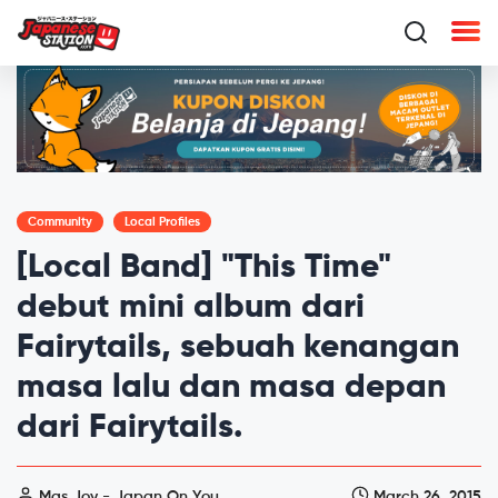
Community
Local Profiles
[Local Band] "This Time"
debut mini album dari
Fairytails, sebuah kenangan
masa lalu dan masa depan
dari Fairytails.
Mas Joy - Japan On You
March 26, 2015