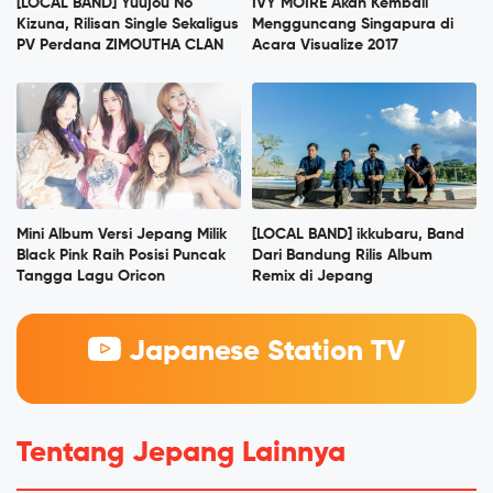
[LOCAL BAND] Yuujou No
IVY MOIRE Akan Kembali
Kizuna, Rilisan Single Sekaligus
Mengguncang Singapura di
PV Perdana ZIMOUTHA CLAN
Acara Visualize 2017
Mini Album Versi Jepang Milik
[LOCAL BAND] ikkubaru, Band
Black Pink Raih Posisi Puncak
Dari Bandung Rilis Album
Tangga Lagu Oricon
Remix di Jepang
Japanese Station TV
Tentang Jepang Lainnya