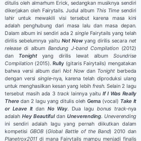
ditulis oleh almarhum Erick, sedangkan musiknya sendiri
dikerjakan oleh Fairytails. Judul album
This Time
sendiri
lahir untuk mewakili visi tersebut karena masa kini
adalah penghubung dari masa lalu dan masa depan.
Dalam album ini sendiri ada 2
single
Fairytails yang telah
dirilis sebelumnya yaitu
Not Now
yang dirilis secara
net
release
di album
Bandung J-band Compilation
(2012)
dan
Tonight
yang dirilis lewat album
Soundrise
Compilation
(2015).
Rully
(gitaris Fairytails) mengatakan
bahwa versi album dari
Not Now
dan
Tonight
berbeda
dengan versi
single-
nya, karena telah diproduksi ulang
untuk menghasilkan kesan yang lebih
fresh
. Selain 2 lagu
tersebut masih ada 3
track
lainnya yaitu
If I Was Really
There
dan 2 lagu yang ditulis oleh
Gema
(vocal)
Take It
or Leave It
dan
No Way
. Dua lagu
bonus track-
nya
adalah
Hey Beautiful
dan
Uneverending
.
Uneverending
ini sendiri adalah lagu yang pernah diikutkan dalam
kompetisi
GBOB
(
Global Battle of the Band
) 2010 dan
Planetrox2011
di mana Fairytails mampu menjadi finalis