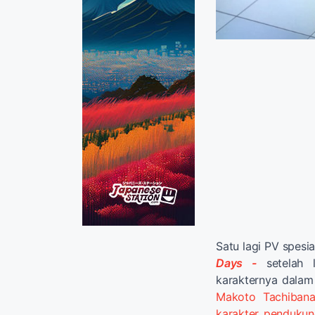
Satu lagi PV spesia
Days -
setelah l
karakternya dalam
Makoto Tachiban
karakter pendukun