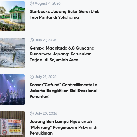
August 4, 2026
Starbucks Jepang Buka Gerai Unik
Tepi Pantai di Yokohama
July 29, 2026
Gempa Magnitudo 6,8 Guncang
Kumamoto Jepang: Kerusakan
Terjadi di Sejumlah Area
July 23, 2026
Konser”Cafuné" Centimillimental di
Jakarta Bangkitkan Sisi Emosional
Penonton!
July 20, 2026
Jepang Beri Lampu Hijau untuk
"Melarang" Penginapan Pribadi di
Pemukiman