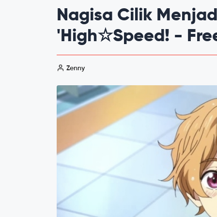
Nagisa Cilik Menjad
'High☆Speed! - Free
Zenny