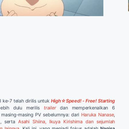
l ke-7 telah dirilis untuk
High
☆
Speed! - Free! Starting
ebih dulu merilis
trailer
dan memperkenalkan 6
 masing-masing PV sebelumnya: dari
Haruka Nanase
,
a
, serta
Asahi Shiina, Ikuya Kirishima dan sejumlah
g lainnya
. Kali ini, yang menjadi fokus adalah
Nagisa