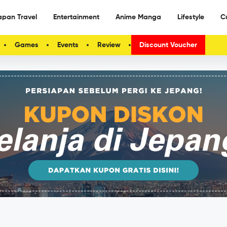
apan Travel
Entertainment
Anime Manga
Lifestyle
C
Games
Events
Review
Discount Voucher