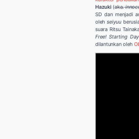
Hazuki
(
aka.
innoc
SD dan menjadi an
oleh
seiyuu
berusi
suara Ritsu Tainaka
Free! Starting Da
dilantunkan oleh
O