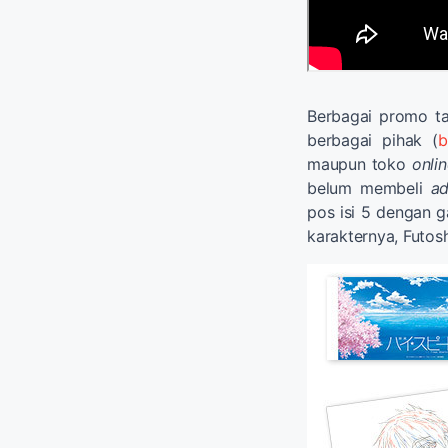
Berbagai promo ta
berbagai pihak (
b
maupun toko
onli
belum membeli
a
pos isi 5 dengan g
karakternya, Futosh