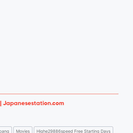
 | Japanesestation.com
pang
Movies
Highe29886speed Free Starting Days