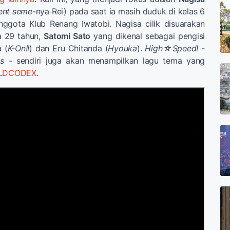
ent
seme
-nya Rei
) pada saat ia masih duduk di kelas 6
ggota Klub Renang Iwatobi. Nagisa cilik disuarakan
a 29 tahun,
Satomi Sato
yang dikenal sebagai pengisi
 (
K-On!!
) dan Eru Chitanda (
Hyouka
).
High
☆
Speed! -
ys -
sendiri juga akan menampilkan lagu tema yang
LDCODEX
.