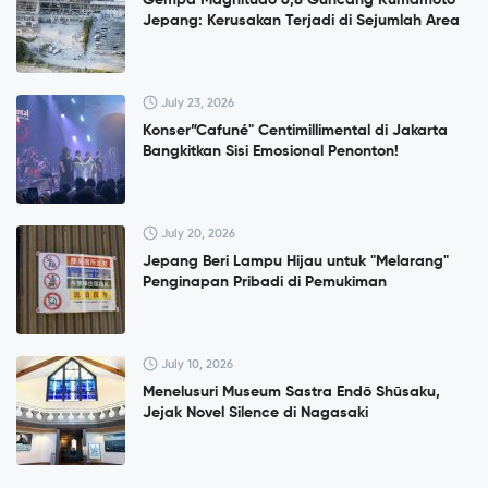
Gempa Magnitudo 6,8 Guncang Kumamoto
Jepang: Kerusakan Terjadi di Sejumlah Area
July 23, 2026
Konser”Cafuné" Centimillimental di Jakarta
Bangkitkan Sisi Emosional Penonton!
July 20, 2026
Jepang Beri Lampu Hijau untuk "Melarang"
Penginapan Pribadi di Pemukiman
July 10, 2026
Menelusuri Museum Sastra Endō Shūsaku,
Jejak Novel Silence di Nagasaki