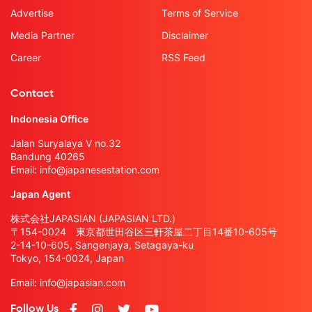
Advertise
Terms of Service
Media Partner
Disclaimer
Career
RSS Feed
Contact
Indonesia Office
Jalan Suryalaya V no.32
Bandung 40265
Email:
info@japanesestation.com
Japan Agent
株式会社JAPASIAN (JAPASIAN LTD.)
〒154-0024 東京都世田谷区三軒茶屋二丁目14番10-605号
2-14-10-605, Sangenjaya, Setagaya-ku
Tokyo, 154-0024, Japan
Email:
info@japasian.com
Follow Us