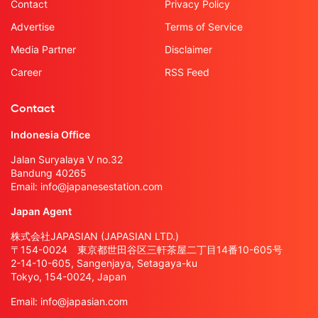
Contact
Privacy Policy
Advertise
Terms of Service
Media Partner
Disclaimer
Career
RSS Feed
Contact
Indonesia Office
Jalan Suryalaya V no.32
Bandung 40265
Email:
info@japanesestation.com
Japan Agent
株式会社JAPASIAN (JAPASIAN LTD.)
〒154-0024 東京都世田谷区三軒茶屋二丁目14番10-605号
2-14-10-605, Sangenjaya, Setagaya-ku
Tokyo, 154-0024, Japan
Email:
info@japasian.com