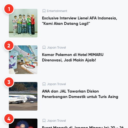
1
Entertainment
Exclusive Interview Lienel AFA Indonesia,
"Kami Akan Datang Lagi!"
2
Japan Travel
Kamar Pokemon di Hotel MIMARU
Direnovasi, Jadi Makin Ajaib!
3
Japan Travel
ANA dan JAL Tawarkan Diskon
Penerbangan Domestik untuk Turis Asing
4
Japan Travel