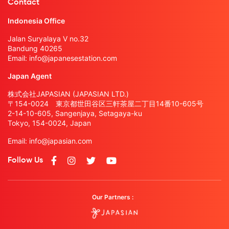
Contact
Indonesia Office
Jalan Suryalaya V no.32
Bandung 40265
Email:
info@japanesestation.com
Japan Agent
株式会社JAPASIAN (JAPASIAN LTD.)
〒154-0024 東京都世田谷区三軒茶屋二丁目14番10-605号
2-14-10-605, Sangenjaya, Setagaya-ku
Tokyo, 154-0024, Japan
Email:
info@japasian.com
Follow Us
Our Partners :