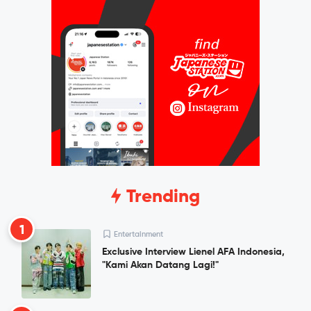
Trending
1
Entertainment
Exclusive Interview Lienel AFA Indonesia,
"Kami Akan Datang Lagi!"