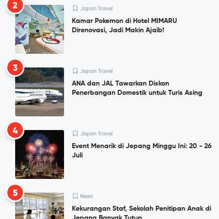
2
Japan Travel
Kamar Pokemon di Hotel MIMARU
Direnovasi, Jadi Makin Ajaib!
3
Japan Travel
ANA dan JAL Tawarkan Diskon
Penerbangan Domestik untuk Turis Asing
4
Japan Travel
Event Menarik di Jepang Minggu Ini: 20 - 26
Juli
5
News
Kekurangan Staf, Sekolah Penitipan Anak di
Jepang Banyak Tutup