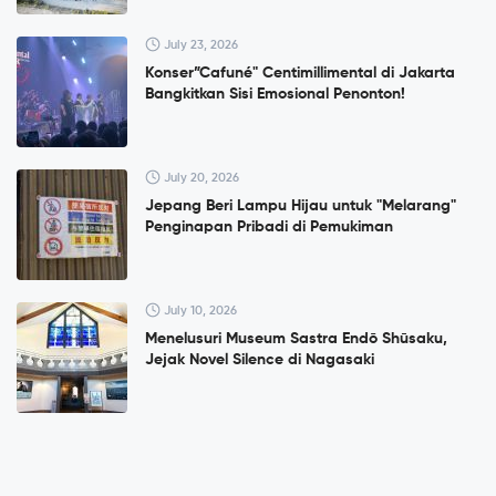
July 23, 2026
Konser”Cafuné" Centimillimental di Jakarta
Bangkitkan Sisi Emosional Penonton!
July 20, 2026
Jepang Beri Lampu Hijau untuk "Melarang"
Penginapan Pribadi di Pemukiman
July 10, 2026
Menelusuri Museum Sastra Endō Shūsaku,
Jejak Novel Silence di Nagasaki