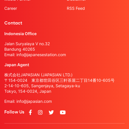
Career
RSS Feed
Contact
Indonesia Office
Jalan Suryalaya V no.32
Bandung 40265
Email:
info@japanesestation.com
Japan Agent
株式会社JAPASIAN (JAPASIAN LTD.)
〒154-0024 東京都世田谷区三軒茶屋二丁目14番10-605号
2-14-10-605, Sangenjaya, Setagaya-ku
Tokyo, 154-0024, Japan
Email:
info@japasian.com
Follow Us