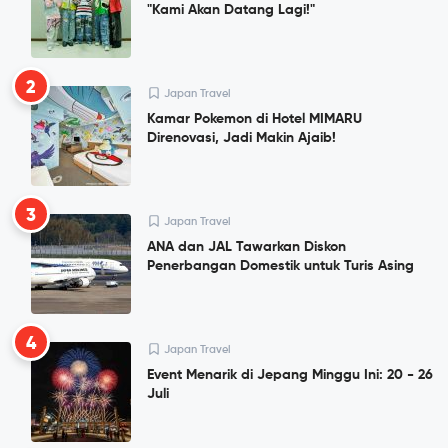
"Kami Akan Datang Lagi!"
2
Japan Travel
Kamar Pokemon di Hotel MIMARU
Direnovasi, Jadi Makin Ajaib!
3
Japan Travel
ANA dan JAL Tawarkan Diskon
Penerbangan Domestik untuk Turis Asing
4
Japan Travel
Event Menarik di Jepang Minggu Ini: 20 - 26
Juli