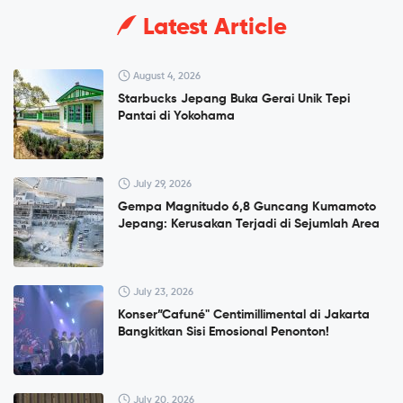
Latest Article
August 4, 2026
Starbucks Jepang Buka Gerai Unik Tepi
Pantai di Yokohama
July 29, 2026
Gempa Magnitudo 6,8 Guncang Kumamoto
Jepang: Kerusakan Terjadi di Sejumlah Area
July 23, 2026
Konser”Cafuné" Centimillimental di Jakarta
Bangkitkan Sisi Emosional Penonton!
July 20, 2026