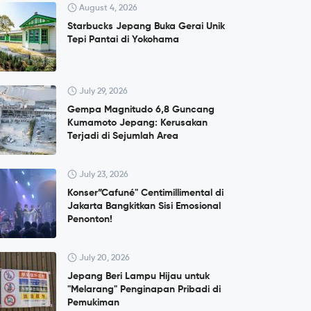
August 4, 2026
Starbucks Jepang Buka Gerai Unik
Tepi Pantai di Yokohama
July 29, 2026
Gempa Magnitudo 6,8 Guncang
Kumamoto Jepang: Kerusakan
Terjadi di Sejumlah Area
July 23, 2026
Konser”Cafuné" Centimillimental di
Jakarta Bangkitkan Sisi Emosional
Penonton!
July 20, 2026
Jepang Beri Lampu Hijau untuk
"Melarang" Penginapan Pribadi di
Pemukiman