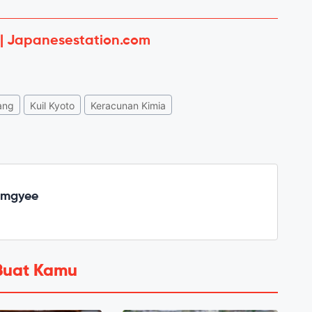
 | Japanesestation.com
ang
Kuil Kyoto
Keracunan Kimia
emgyee
Buat Kamu