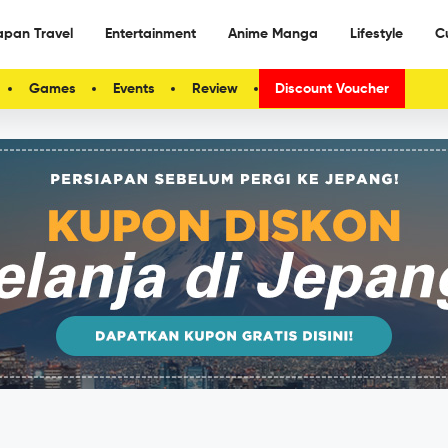
apan Travel
Entertainment
Anime Manga
Lifestyle
C
Games
Events
Review
Discount Voucher