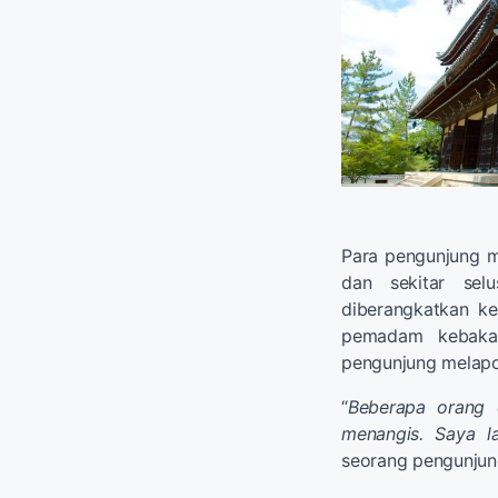
Para pengunjung m
dan sekitar sel
diberangkatkan ke
pemadam kebakar
pengunjung melapo
“
Beberapa orang d
menangis. Saya la
seorang pengunjung