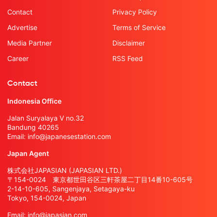
Contact
Privacy Policy
Advertise
Terms of Service
Media Partner
Disclaimer
Career
RSS Feed
Contact
Indonesia Office
Jalan Suryalaya V no.32
Bandung 40265
Email:
info@japanesestation.com
Japan Agent
株式会社JAPASIAN (JAPASIAN LTD.)
〒154-0024 東京都世田谷区三軒茶屋二丁目14番10-605号
2-14-10-605, Sangenjaya, Setagaya-ku
Tokyo, 154-0024, Japan
Email:
info@japasian.com