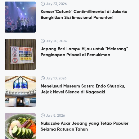
July 23, 2026
Konser”Cafuné" Centimillimental di Jakarta
Bangkitkan Sisi Emosional Penonton!
July 20, 2026
Jepang Beri Lampu Hijau untuk "Melarang"
Penginapan Pribadi di Pemukiman
July 10, 2026
Menelusuri Museum Sastra Endō Shūsaku,
Jejak Novel Silence di Nagasaki
July 8, 2026
Nukazuke Acar Jepang yang Tetap Populer
Selama Ratusan Tahun