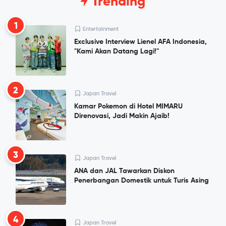
Trending
1
Entertainment
Exclusive Interview Lienel AFA Indonesia,
"Kami Akan Datang Lagi!"
2
Japan Travel
Kamar Pokemon di Hotel MIMARU
Direnovasi, Jadi Makin Ajaib!
3
Japan Travel
ANA dan JAL Tawarkan Diskon
Penerbangan Domestik untuk Turis Asing
4
Japan Travel