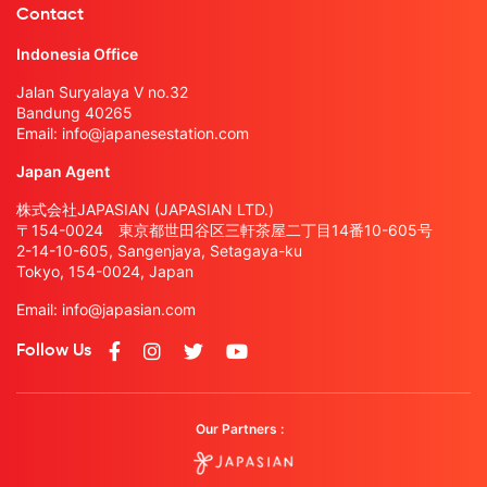
Contact
Indonesia Office
Jalan Suryalaya V no.32
Bandung 40265
Email:
info@japanesestation.com
Japan Agent
株式会社JAPASIAN (JAPASIAN LTD.)
〒154-0024 東京都世田谷区三軒茶屋二丁目14番10-605号
2-14-10-605, Sangenjaya, Setagaya-ku
Tokyo, 154-0024, Japan
Email:
info@japasian.com
Follow Us
Our Partners :