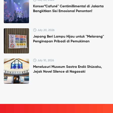
Konser”Cafuné" Centimillimental di Jakarta
Bangkitkan Sisi Emosional Penonton!
July 20, 2026
Jepang Beri Lampu Hijau untuk "Melarang"
Penginapan Pribadi di Pemukiman
July 10, 2026
Menelusuri Museum Sastra Endō Shūsaku,
Jejak Novel Silence di Nagasaki