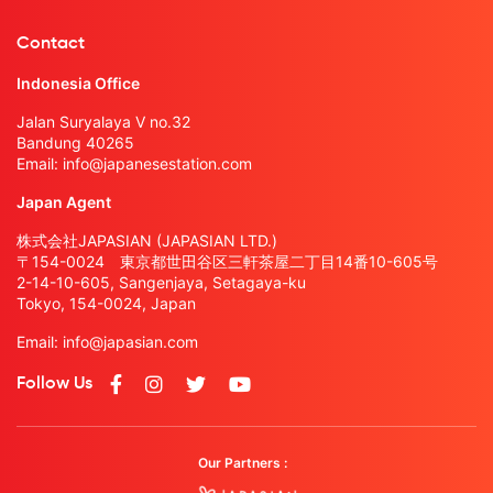
Contact
Indonesia Office
Jalan Suryalaya V no.32
Bandung 40265
Email:
info@japanesestation.com
Japan Agent
株式会社JAPASIAN (JAPASIAN LTD.)
〒154-0024 東京都世田谷区三軒茶屋二丁目14番10-605号
2-14-10-605, Sangenjaya, Setagaya-ku
Tokyo, 154-0024, Japan
Email:
info@japasian.com
Follow Us
Our Partners :