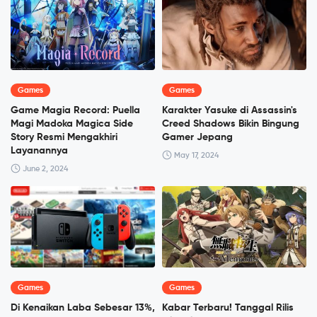
Games
Games
Game Magia Record: Puella
Karakter Yasuke di Assassin's
Magi Madoka Magica Side
Creed Shadows Bikin Bingung
Story Resmi Mengakhiri
Gamer Jepang
Layanannya
May 17, 2024
June 2, 2024
Games
Games
Di Kenaikan Laba Sebesar 13%,
Kabar Terbaru! Tanggal Rilis