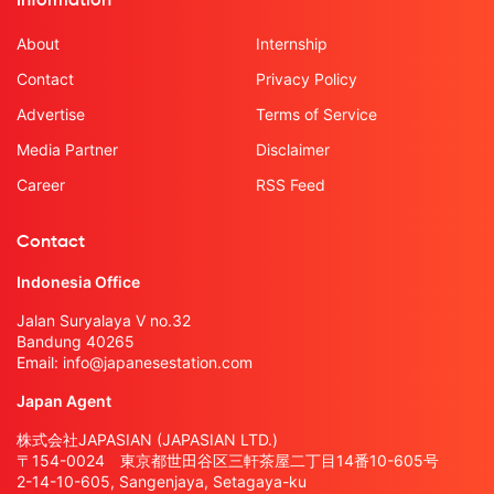
Information
About
Internship
Contact
Privacy Policy
Advertise
Terms of Service
Media Partner
Disclaimer
Career
RSS Feed
Contact
Indonesia Office
Jalan Suryalaya V no.32
Bandung 40265
Email:
info@japanesestation.com
Japan Agent
株式会社JAPASIAN (JAPASIAN LTD.)
〒154-0024 東京都世田谷区三軒茶屋二丁目14番10-605号
2-14-10-605, Sangenjaya, Setagaya-ku