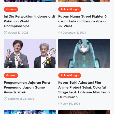
Games
Anime Manga
Ini Dia Perwakilan Indonesia di
Papan Nama Street Fighter 6
Pokémon World
akan Hadir di Stasiun-stasiun
Championships!
JR West
August 12, 2025
December 5, 2024
Games
Anime Manga
Pengumuman Jajaran Para
Kabar Baik! Adaptasi Film
Pemenang Japan Game
Anime Project Sekai: Colorful
Awards 2024
Stage feat. Hatsune Miku telah
Diumumkan
September 28, 2024
July 30, 2024