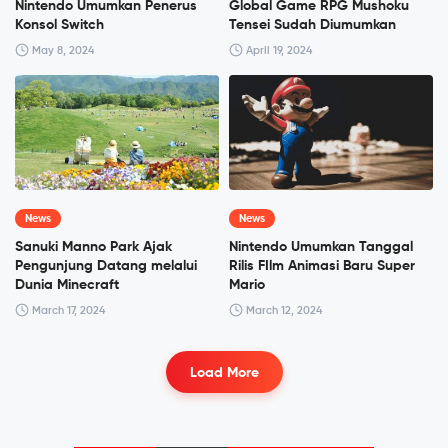
Nintendo Umumkan Penerus
Global Game RPG Mushoku
Konsol Switch
Tensei Sudah Diumumkan
May 8, 2024
April 19, 2024
News
News
Sanuki Manno Park Ajak
Nintendo Umumkan Tanggal
Pengunjung Datang melalui
Rilis FIlm Animasi Baru Super
Dunia Minecraft
Mario
March 17, 2024
March 12, 2024
Load More