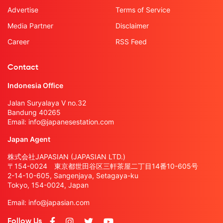
Advertise
Terms of Service
Media Partner
Disclaimer
Career
RSS Feed
Contact
Indonesia Office
Jalan Suryalaya V no.32
Bandung 40265
Email:
info@japanesestation.com
Japan Agent
株式会社JAPASIAN (JAPASIAN LTD.)
〒154-0024 東京都世田谷区三軒茶屋二丁目14番10-605号
2-14-10-605, Sangenjaya, Setagaya-ku
Tokyo, 154-0024, Japan
Email:
info@japasian.com
Follow Us