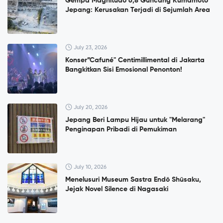
Gempa Magnitudo 6,8 Guncang Kumamoto
Jepang: Kerusakan Terjadi di Sejumlah Area
July 23, 2026
Konser”Cafuné" Centimillimental di Jakarta
Bangkitkan Sisi Emosional Penonton!
July 20, 2026
Jepang Beri Lampu Hijau untuk "Melarang"
Penginapan Pribadi di Pemukiman
July 10, 2026
Menelusuri Museum Sastra Endō Shūsaku,
Jejak Novel Silence di Nagasaki