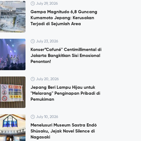
July 29, 2026
Gempa Magnitudo 6,8 Guncang
Kumamoto Jepang: Kerusakan
Terjadi di Sejumlah Area
July 23, 2026
Konser”Cafuné" Centimillimental di
Jakarta Bangkitkan Sisi Emosional
Penonton!
July 20, 2026
Jepang Beri Lampu Hijau untuk
"Melarang" Penginapan Pribadi di
Pemukiman
July 10, 2026
Menelusuri Museum Sastra Endō
Shūsaku, Jejak Novel Silence di
Nagasaki