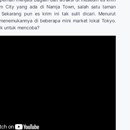
m City yang ada di Namja Town, salah satu taman
 Sekarang pun es krim ini tak sulit dicari. Menurut
menemukannya di beberapa mini market lokal Tokyo.
ik untuk mencoba?