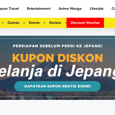
apan Travel
Entertainment
Anime Manga
Lifestyle
C
Games
Events
Review
Discount Voucher