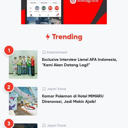
Trending
1
Entertainment
Exclusive Interview Lienel AFA Indonesia,
"Kami Akan Datang Lagi!"
2
Japan Travel
Kamar Pokemon di Hotel MIMARU
Direnovasi, Jadi Makin Ajaib!
3
Japan Travel