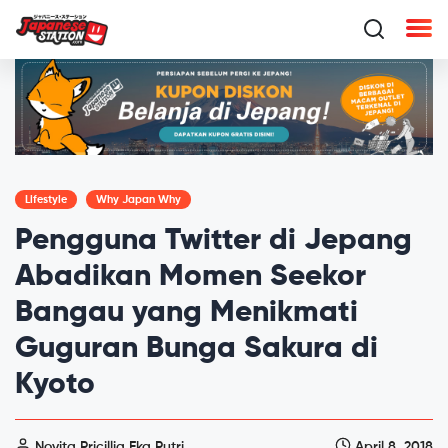
Lifestyle
Why Japan Why
Pengguna Twitter di Jepang
Abadikan Momen Seekor
Bangau yang Menikmati
Guguran Bunga Sakura di
Kyoto
Novita Pricillia Eka Putri
April 8, 2018