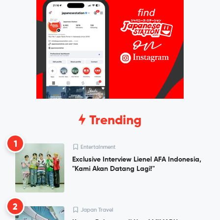
Trending
1
Entertainment
Exclusive Interview Lienel AFA Indonesia,
"Kami Akan Datang Lagi!"
2
Japan Travel