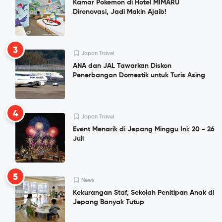
Kamar Pokemon di Hotel MIMARU
Direnovasi, Jadi Makin Ajaib!
3
Japan Travel
ANA dan JAL Tawarkan Diskon
Penerbangan Domestik untuk Turis Asing
4
Japan Travel
Event Menarik di Jepang Minggu Ini: 20 - 26
Juli
5
News
Kekurangan Staf, Sekolah Penitipan Anak di
Jepang Banyak Tutup