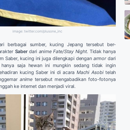
image: twitter.com/plusone_inc
dari berbagai sumber, kucing Jepang tersebut ber-
arakter
Saber
dari
anime Fate/Stay Night
. Tidak hanya
 Saber, kucing ini juga dilengkapi dengan
armor
dari
, hanya saja hewan ini mungkin sedang tidak ingin
hadiran kucing Saber ini di acara
Machi Asobi
telah
enggemar
anime
tersebut mengabadikan foto-fotonya
ggah ke internet dan menjadi viral.