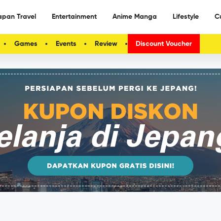
apan Travel
Entertainment
Anime Manga
Lifestyle
C
Games
Events
Review
Discount Voucher