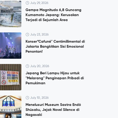
July 29, 2026
Gempa Magnitudo 6,8 Guncang
Kumamoto Jepang: Kerusakan
Terjadi di Sejumlah Area
July 23, 2026
Konser”Cafuné" Centimillimental di
Jakarta Bangkitkan Sisi Emosional
Penonton!
July 20, 2026
Jepang Beri Lampu Hijau untuk
"Melarang" Penginapan Pribadi di
Pemukiman
July 10, 2026
Menelusuri Museum Sastra Endō
Shūsaku, Jejak Novel Silence di
Nagasaki