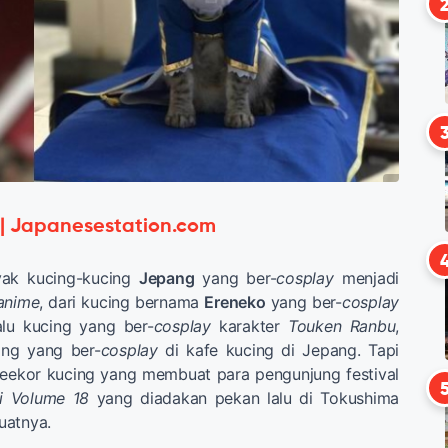
 | Japanesestation.com
ak kucing-kucing
Jepang
yang ber-
cosplay
menjadi
anime
, dari kucing bernama
Ereneko
yang ber-
cosplay
lalu kucing yang ber-
cosplay
karakter
Touken Ranbu
,
ing yang ber-
cosplay
di kafe kucing di Jepang. Tapi
seekor kucing yang membuat para pengunjung festival
i Volume 18
yang diadakan pekan lalu di Tokushima
uatnya.