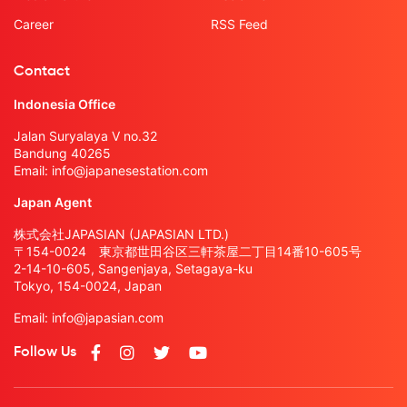
Career
RSS Feed
Contact
Indonesia Office
Jalan Suryalaya V no.32
Bandung 40265
Email:
info@japanesestation.com
Japan Agent
株式会社JAPASIAN (JAPASIAN LTD.)
〒154-0024 東京都世田谷区三軒茶屋二丁目14番10-605号
2-14-10-605, Sangenjaya, Setagaya-ku
Tokyo, 154-0024, Japan
Email:
info@japasian.com
Follow Us