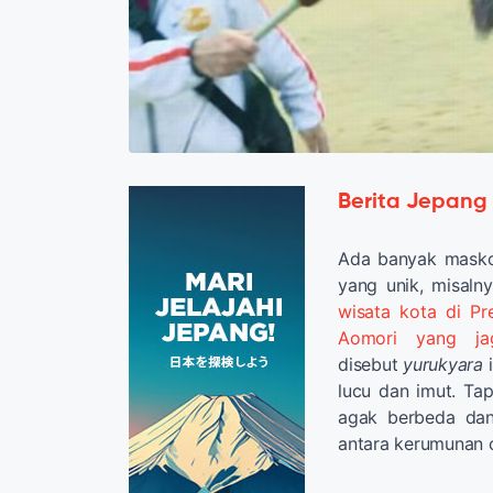
Berita Jepang
Ada banyak mask
yang unik, misaln
wisata kota di Pr
Aomori yang j
disebut
yurukyara
i
lucu dan imut. Tap
agak berbeda dan 
antara kerumunan 