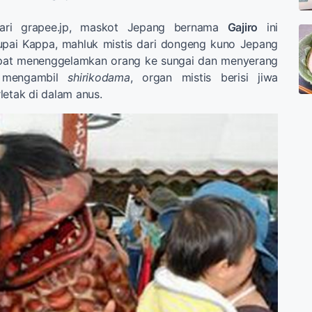
 dari grapee.jp, maskot Jepang bernama
Gajiro
ini
pai Kappa, mahluk mistis dari dongeng kuno Jepang
pat menenggelamkan orang ke sungai dan menyerang
k mengambil
shirikodama
, organ mistis berisi jiwa
letak di dalam anus.