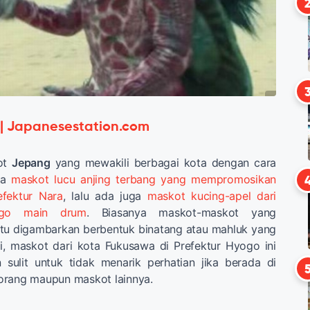
 | Japanesestation.com
ot
Jepang
yang mewakili berbagai kota dengan cara
ya
maskot lucu anjing terbang yang mempromosikan
efektur Nara
, lalu ada juga
maskot kucing-apel dari
ago main drum
. Biasanya maskot-maskot yang
tu digambarkan berbentuk binatang atau mahluk yang
i, maskot dari kota Fukusawa di Prefektur Hyogo ini
sulit untuk tidak menarik perhatian jika berada di
orang maupun maskot lainnya.