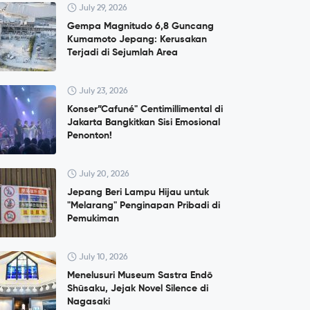
July 29, 2026
Gempa Magnitudo 6,8 Guncang
Kumamoto Jepang: Kerusakan
Terjadi di Sejumlah Area
July 23, 2026
Konser”Cafuné" Centimillimental di
Jakarta Bangkitkan Sisi Emosional
Penonton!
July 20, 2026
Jepang Beri Lampu Hijau untuk
"Melarang" Penginapan Pribadi di
Pemukiman
July 10, 2026
Menelusuri Museum Sastra Endō
Shūsaku, Jejak Novel Silence di
Nagasaki