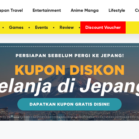
apan Travel
Entertainment
Anime Manga
Lifestyle
C
Games
Events
Review
Discount Voucher