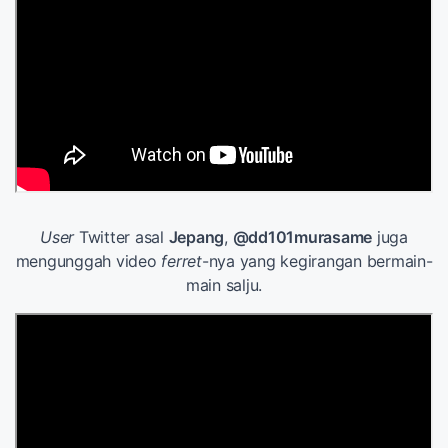
User
Twitter asal
Jepang
,
@dd101murasame
juga
mengunggah video
ferret
-nya yang kegirangan bermain-
main salju.