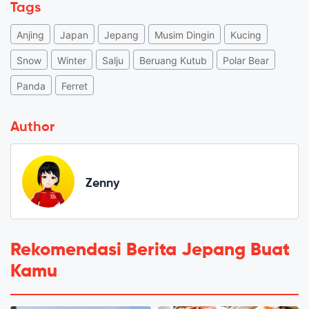
Tags
Anjing
Japan
Jepang
Musim Dingin
Kucing
Snow
Winter
Salju
Beruang Kutub
Polar Bear
Panda
Ferret
Author
Zenny
Rekomendasi Berita Jepang Buat
Kamu