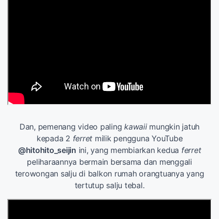
Dan, pemenang video paling
kawaii
mungkin jatuh
kepada 2
ferret
milik pengguna YouTube
@hitohito_seijin
ini, yang membiarkan kedua
ferret
peliharaannya bermain bersama dan menggali
terowongan salju di balkon rumah orangtuanya yang
tertutup salju tebal.