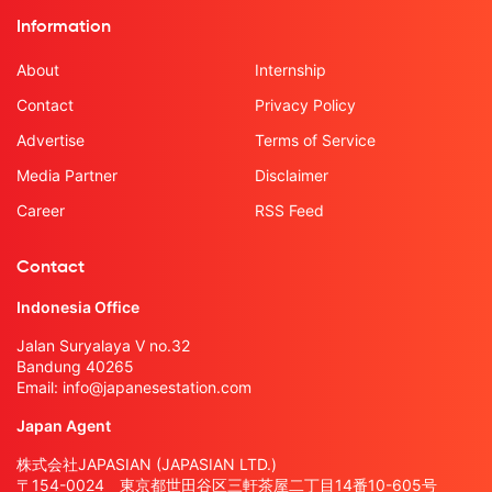
Information
About
Internship
Contact
Privacy Policy
Advertise
Terms of Service
Media Partner
Disclaimer
Career
RSS Feed
Contact
Indonesia Office
Jalan Suryalaya V no.32
Bandung 40265
Email:
info@japanesestation.com
Japan Agent
株式会社JAPASIAN (JAPASIAN LTD.)
〒154-0024 東京都世田谷区三軒茶屋二丁目14番10-605号