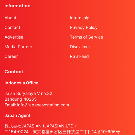
Information
About
Internship
Contact
Privacy Policy
Advertise
Terms of Service
Media Partner
Disclaimer
Career
RSS Feed
Contact
Indonesia Office
Jalan Suryalaya V no.32
Bandung 40265
Email:
info@japanesestation.com
Japan Agent
株式会社JAPASIAN (JAPASIAN LTD.)
〒154-0024 東京都世田谷区三軒茶屋二丁目14番10-605号