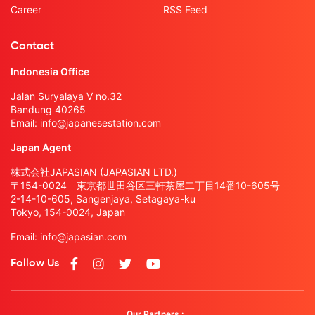
Career
RSS Feed
Contact
Indonesia Office
Jalan Suryalaya V no.32
Bandung 40265
Email:
info@japanesestation.com
Japan Agent
株式会社JAPASIAN (JAPASIAN LTD.)
〒154-0024 東京都世田谷区三軒茶屋二丁目14番10-605号
2-14-10-605, Sangenjaya, Setagaya-ku
Tokyo, 154-0024, Japan
Email:
info@japasian.com
Follow Us
Our Partners :