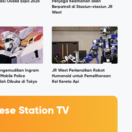
kasi Osaka Expo 2025
Penjaga Keamanan akan
Berpatroli di Stasiun-stasiun JR
West
engemudikan Ingram
JR West Perkenalkan Robot
"Mobile Police
Humanoid untuk Pemeliharaan
elah Dibuka di Tokyo
Rel Kereta Api
se Station TV