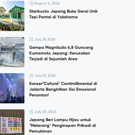
August 4, 2026
Starbucks Jepang Buka Gerai Unik
Tepi Pantai di Yokohama
July 29, 2026
Gempa Magnitudo 6,8 Guncang
Kumamoto Jepang: Kerusakan
Terjadi di Sejumlah Area
July 23, 2026
Konser”Cafuné" Centimillimental di
Jakarta Bangkitkan Sisi Emosional
Penonton!
July 20, 2026
Jepang Beri Lampu Hijau untuk
"Melarang" Penginapan Pribadi di
Pemukiman