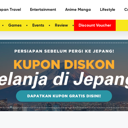
apan Travel
Entertainment
Anime Manga
Lifestyle
C
Games
Events
Review
Discount Voucher