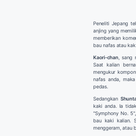
Peneliti Jepang t
anjing yang memil
memberikan koment
bau nafas atau kak
Kaori-chan
, sang 
Saat kalian bern
mengukur komponen
nafas anda, maka
pedas.
Sedangkan
Shunt
kaki anda. Ia tid
"Symphony No. 5",
bau kaki kalian.
menggeram, atau b