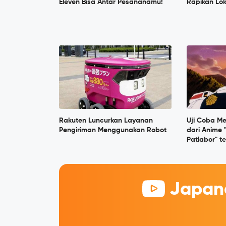
Eleven Bisa Antar Pesananamu!
Rapikan Lo
Rakuten Luncurkan Layanan
Uji Coba M
Pengiriman Menggunakan Robot
dari Anime 
Patlabor" t
Japane