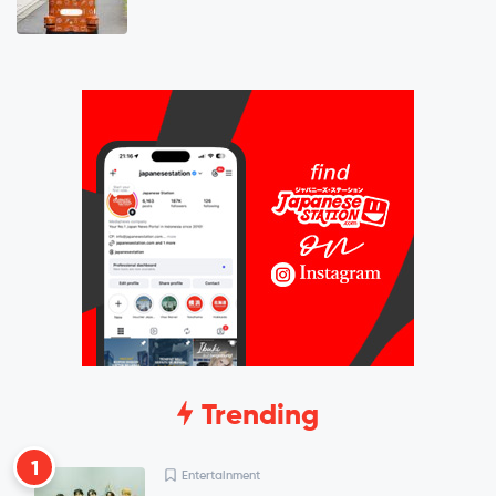
Trending
1
Entertainment