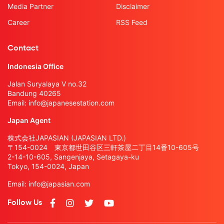
Media Partner
Disclaimer
Career
RSS Feed
Contact
Indonesia Office
Jalan Suryalaya V no.32
Bandung 40265
Email:
info@japanesestation.com
Japan Agent
株式会社JAPASIAN (JAPASIAN LTD.)
〒154-0024 東京都世田谷区三軒茶屋二丁目14番10-605号
2-14-10-605, Sangenjaya, Setagaya-ku
Tokyo, 154-0024, Japan
Email:
info@japasian.com
Follow Us