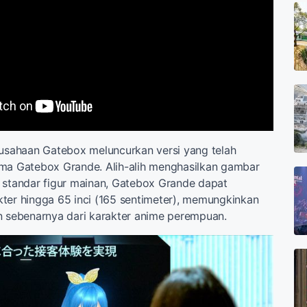
rusahaan Gatebox meluncurkan versi yang telah
ama Gatebox Grande. Alih-alih menghasilkan gambar
 standar figur mainan, Gatebox Grande dapat
ter hingga 65 inci (165 sentimeter), memungkinkan
n sebenarnya dari karakter anime perempuan.