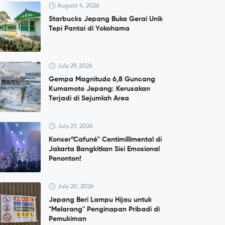
August 4, 2026
Starbucks Jepang Buka Gerai Unik
Tepi Pantai di Yokohama
July 29, 2026
Gempa Magnitudo 6,8 Guncang
Kumamoto Jepang: Kerusakan
Terjadi di Sejumlah Area
July 23, 2026
Konser”Cafuné" Centimillimental di
Jakarta Bangkitkan Sisi Emosional
Penonton!
July 20, 2026
Jepang Beri Lampu Hijau untuk
"Melarang" Penginapan Pribadi di
Pemukiman