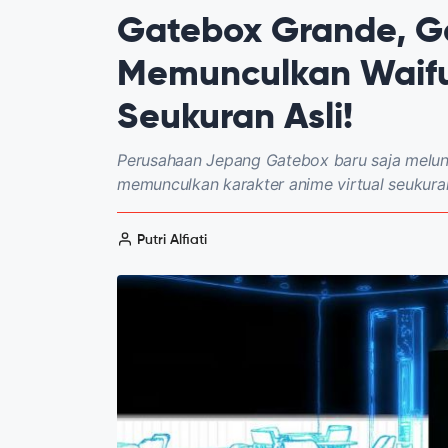
Gatebox Grande, G
Memunculkan Waifu
Seukuran Asli!
Perusahaan Jepang Gatebox baru saja melu
memunculkan karakter anime virtual seukuran
Putri Alfiati