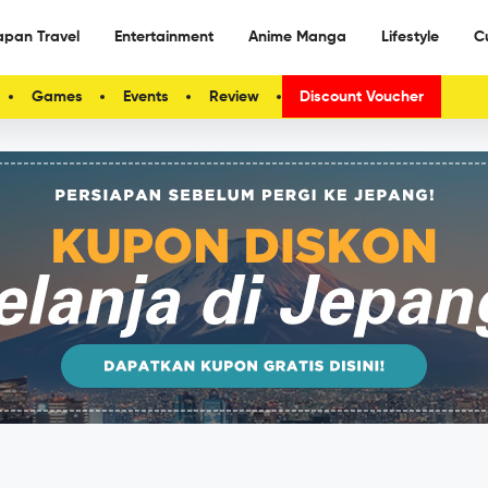
apan Travel
Entertainment
Anime Manga
Lifestyle
C
Games
Events
Review
Discount Voucher