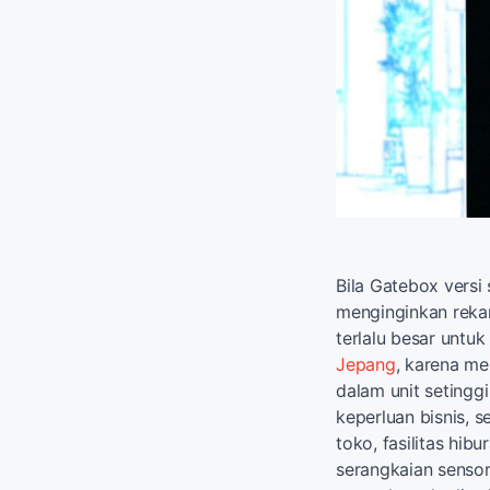
Bila Gatebox versi
menginginkan rekan
terlalu besar untu
Jepang
, karena me
dalam unit setingg
keperluan bisnis, 
toko, fasilitas hi
serangkaian senso