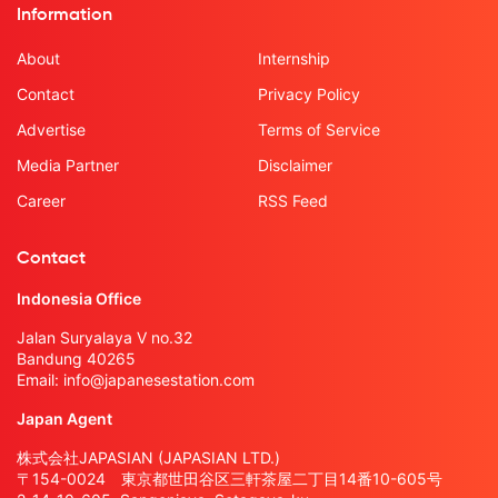
Information
About
Internship
Contact
Privacy Policy
Advertise
Terms of Service
Media Partner
Disclaimer
Career
RSS Feed
Contact
Indonesia Office
Jalan Suryalaya V no.32
Bandung 40265
Email:
info@japanesestation.com
Japan Agent
株式会社JAPASIAN (JAPASIAN LTD.)
〒154-0024 東京都世田谷区三軒茶屋二丁目14番10-605号