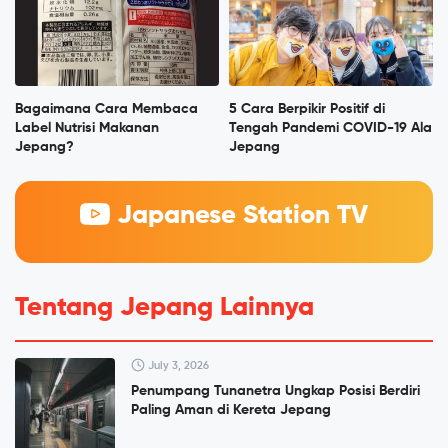
Bagaimana Cara Membaca
5 Cara Berpikir Positif di
Label Nutrisi Makanan
Tengah Pandemi COVID-19 Ala
Jepang?
Jepang
Japanese Station TV
Tentang Jepang Lainnya
July 3, 2026
Penumpang Tunanetra Ungkap Posisi Berdiri
Paling Aman di Kereta Jepang