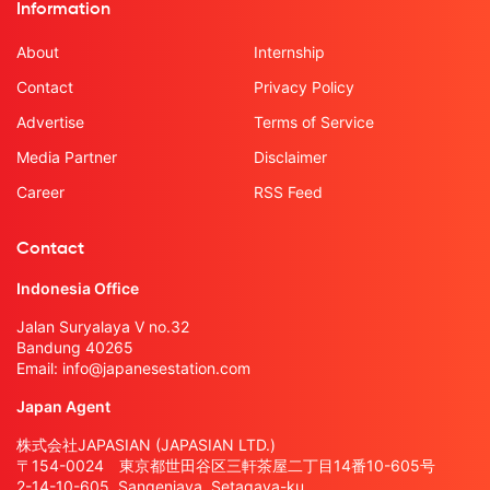
Information
About
Internship
Contact
Privacy Policy
Advertise
Terms of Service
Media Partner
Disclaimer
Career
RSS Feed
Contact
Indonesia Office
Jalan Suryalaya V no.32
Bandung 40265
Email:
info@japanesestation.com
Japan Agent
株式会社JAPASIAN (JAPASIAN LTD.)
〒154-0024 東京都世田谷区三軒茶屋二丁目14番10-605号
2-14-10-605, Sangenjaya, Setagaya-ku