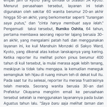
Menurut perusahaan tersebut, layanan ini telah
digunakan oleh sekitar 60 wanita berumur 20-an akhir
hingga 50-an akhir, yang berkomentar seperti "
tunangan
saya putu
s," dan
"cinta hanya membuat saya lela
h."
Pengemudi taksi tersebut,
Rumiko Oshita
, 64 tahun,
pertama membawa seorang reporter lajang berusia 30-
an akhir, yang mengalami patah hati dan menggunakan
layanan ini, ke kuil Manshuin Monzeki di Sakyo Ward,
Kyoto, yang dikenal atas kebun lanskapnya yang kering.
Ketika reporter itu melihat pohon pinus berumur 400
tahun di kuil tersebut, ia mulai merasa agak lebih tenang,
meskipun ia tidak tahu mengapa. Ia kemudian meneguk
semangkuk teh hijau di ruang minum teh di dekat kuil itu.
Pada saat tur itu selesai, reporter itu merasa frustrasinya
telah mereda. Seorang wanita berusia 30-an dari
Prefektur Okayama mengirim email ke perusahaan
tersebut setelah ia menggunakan layanannya pada bulan
Agustus tahun lalu. "
Saya baru saja melihat taman dan