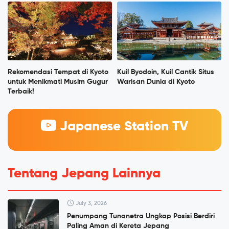
Rekomendasi Tempat di Kyoto
Kuil Byodoin, Kuil Cantik Situs
untuk Menikmati Musim Gugur
Warisan Dunia di Kyoto
Terbaik!
Japanese Station TV
Tentang Jepang Lainnya
July 3, 2026
Penumpang Tunanetra Ungkap Posisi Berdiri
Paling Aman di Kereta Jepang