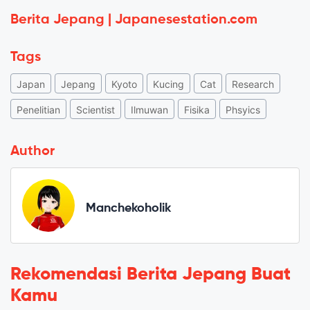
Berita Jepang | Japanesestation.com
Tags
Japan
Jepang
Kyoto
Kucing
Cat
Research
Penelitian
Scientist
Ilmuwan
Fisika
Phsyics
Author
Manchekoholik
Rekomendasi Berita Jepang Buat
Kamu