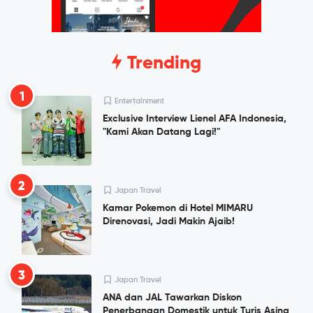
Trending
1
Entertainment
Exclusive Interview Lienel AFA Indonesia,
"Kami Akan Datang Lagi!"
2
Japan Travel
Kamar Pokemon di Hotel MIMARU
Direnovasi, Jadi Makin Ajaib!
3
Japan Travel
ANA dan JAL Tawarkan Diskon
Penerbangan Domestik untuk Turis Asing