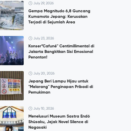
July 29, 2026
Gempa Magnitudo 6,8 Guncang
Kumamoto Jepang: Kerusakan
Terjadi di Sejumlah Area
July 23, 2026
Konser”Cafuné" Centimillimental di
Jakarta Bangkitkan Sisi Emosional
Penonton!
July 20, 2026
Jepang Beri Lampu Hijau untuk
"Melarang" Penginapan Pribadi di
Pemukiman
July 10, 2026
Menelusuri Museum Sastra Endō
Shūsaku, Jejak Novel Silence di
Nagasaki