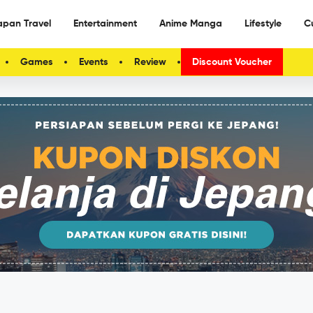
apan Travel
Entertainment
Anime Manga
Lifestyle
C
Games
Events
Review
Discount Voucher