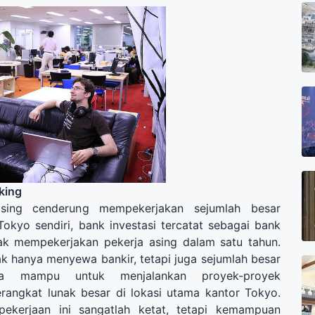
king
asing cenderung mempekerjakan sejumlah besar
Tokyo sendiri, bank investasi tercatat sebagai bank
ak mempekerjakan pekerja asing dalam satu tahun.
ak hanya
menyewa
bankir
, tetapi juga
sejumlah besar
a
mampu untuk menjalankan
proyek-proyek
rangkat lunak
besar di
lokasi
utama
kantor
Tokyo.
pekerjaan ini sangatlah ketat, tetapi kemampuan