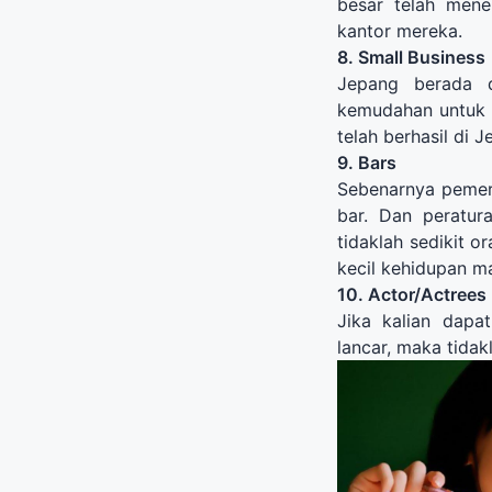
besar telah mene
kantor mereka.
8. Small Business
Jepang
berada d
kemudahan
untuk
telah berhasil
di J
9. Bars
Sebenarnya pemeri
bar. Dan peratur
tidaklah sedikit or
kecil kehidupan m
10. Actor/Actrees
Jika kalian dapa
lancar, maka tidak