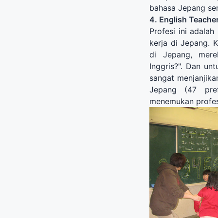
bahasa Jepang seri
4. English Teache
Profesi ini adalah
kerja di Jepang. 
di Jepang, mere
Inggris?". Dan unt
sangat menjanjika
Jepang (47 pref
menemukan profesi