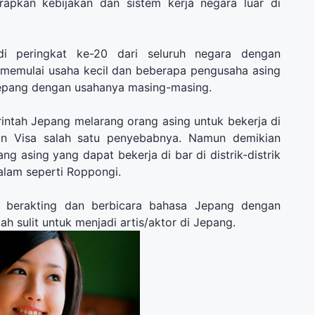
rapkan kebijakan dan sistem kerja negara luar di
i peringkat
ke-20
dari
seluruh negara
dengan
 memulai usaha kecil
dan
beberapa
pengusaha
asing
epang
dengan usahanya masing-masing.
ntah Jepang melarang orang asing untuk bekerja di
an Visa salah satu penyebabnya. Namun demikian
ang asing yang dapat bekerja di bar di distrik-distrik
alam seperti Roppongi.
t berakting dan berbicara bahasa Jepang dengan
lah sulit untuk menjadi artis/aktor di Jepang.