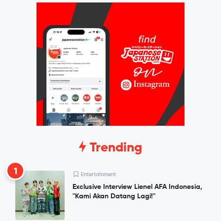
Trending
1
Entertainment
Exclusive Interview Lienel AFA Indonesia,
"Kami Akan Datang Lagi!"