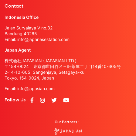
Contact
Indonesia Office
Jalan Suryalaya V no.32
Bandung 40265
Email:
info@japanesestation.com
Japan Agent
株式会社JAPASIAN (JAPASIAN LTD.)
〒154-0024 東京都世田谷区三軒茶屋二丁目14番10-605号
2-14-10-605, Sangenjaya, Setagaya-ku
Tokyo, 154-0024, Japan
Email:
info@japasian.com
Follow Us
Our Partners :