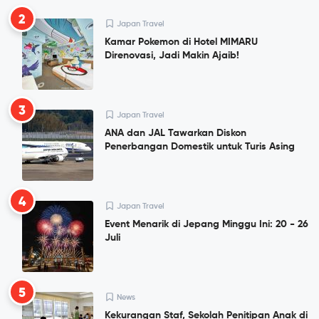
2
Japan Travel
Kamar Pokemon di Hotel MIMARU
Direnovasi, Jadi Makin Ajaib!
3
Japan Travel
ANA dan JAL Tawarkan Diskon
Penerbangan Domestik untuk Turis Asing
4
Japan Travel
Event Menarik di Jepang Minggu Ini: 20 - 26
Juli
5
News
Kekurangan Staf, Sekolah Penitipan Anak di