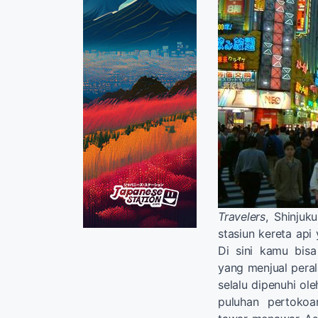
Travelers
, Shinjuk
stasiun kereta api
Di sini kamu bis
yang menjual peral
selalu dipenuhi ol
puluhan pertok