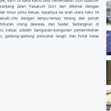
yik, kan? Di sana kamu bisa menemukan ‘Don Quixote’
panjang jalan Yasukuni Dori dan dikenal dengan
ah timur pintu keluar, tepatnya ke arah utara toko ini
 Kabuki-cho dengan lampu-lampu terang dan penuh
 hiburan orang dewasa, dan teater. Sedangkan di
ntu keluar adalah bangunan-bangunan pemerintahan
o, gedung-gedung pencakar langit, dan hotel kelas