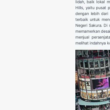
lidah, baik lokal
Hills, yaitu pusa
dengan lebih dar
terbaik untuk me
Negeri Sakura. Di
memamerkan desai
menjual persenjat
melihat indahnya k