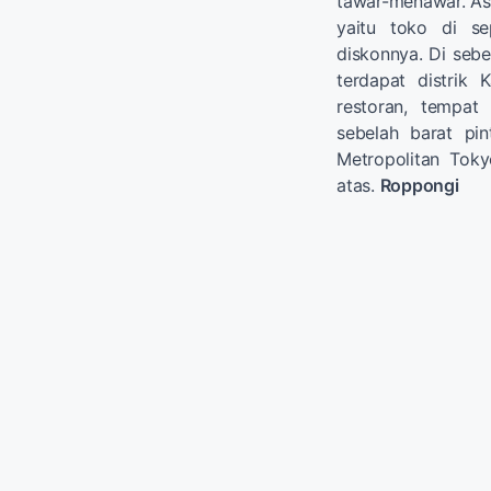
tawar-menawar. As
yaitu toko di se
diskonnya. Di sebel
terdapat distrik
restoran, tempat
sebelah barat pi
Metropolitan Toky
atas.
Roppongi