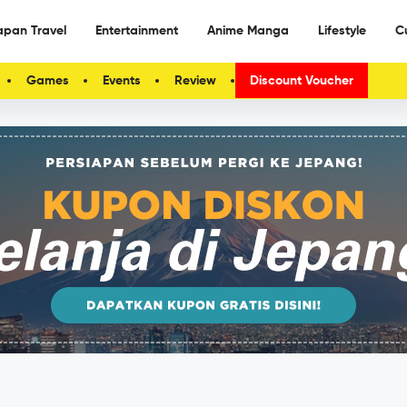
apan Travel
Entertainment
Anime Manga
Lifestyle
C
Games
Events
Review
Discount Voucher