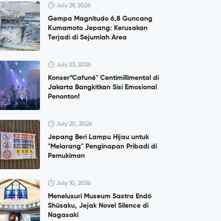
July 29, 2026
Gempa Magnitudo 6,8 Guncang
Kumamoto Jepang: Kerusakan
Terjadi di Sejumlah Area
July 23, 2026
Konser”Cafuné" Centimillimental di
Jakarta Bangkitkan Sisi Emosional
Penonton!
July 20, 2026
Jepang Beri Lampu Hijau untuk
"Melarang" Penginapan Pribadi di
Pemukiman
July 10, 2026
Menelusuri Museum Sastra Endō
Shūsaku, Jejak Novel Silence di
Nagasaki