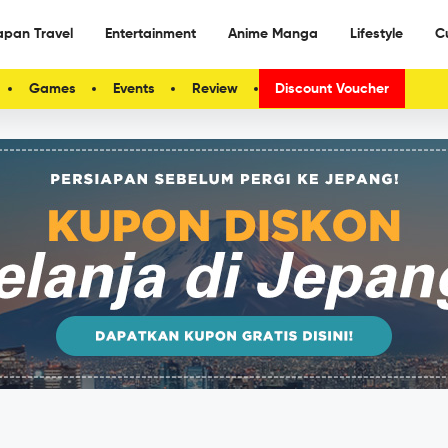
apan Travel
Entertainment
Anime Manga
Lifestyle
C
Games
Events
Review
Discount Voucher