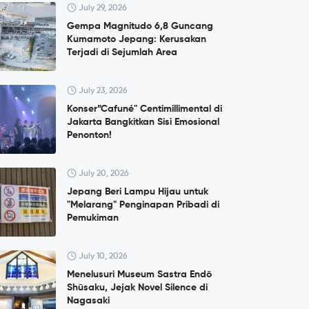
July 29, 2026
Gempa Magnitudo 6,8 Guncang
Kumamoto Jepang: Kerusakan
Terjadi di Sejumlah Area
July 23, 2026
Konser”Cafuné" Centimillimental di
Jakarta Bangkitkan Sisi Emosional
Penonton!
July 20, 2026
Jepang Beri Lampu Hijau untuk
"Melarang" Penginapan Pribadi di
Pemukiman
July 10, 2026
Menelusuri Museum Sastra Endō
Shūsaku, Jejak Novel Silence di
Nagasaki