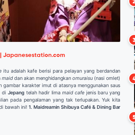
 | Japanesestation.com
e
itu adalah kafe berisi para pelayan yang berdandan
a
maid
dan akan menghidangkan
omuraisu
(nasi omlet)
an gambar karakter imut di atasnya menggunakan saus
i di
Jepang
telah hadir lima
maid cafe
jenis baru yang
ian pada pengalaman yang tak terlupakan. Yuk kita
 di bawah ini!
1. Maidreamin Shibuya Café & Dining Bar