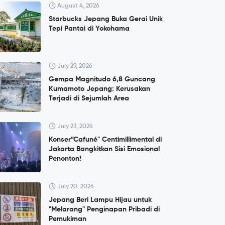
August 4, 2026
Starbucks Jepang Buka Gerai Unik
Tepi Pantai di Yokohama
July 29, 2026
Gempa Magnitudo 6,8 Guncang
Kumamoto Jepang: Kerusakan
Terjadi di Sejumlah Area
July 23, 2026
Konser”Cafuné" Centimillimental di
Jakarta Bangkitkan Sisi Emosional
Penonton!
July 20, 2026
Jepang Beri Lampu Hijau untuk
"Melarang" Penginapan Pribadi di
Pemukiman