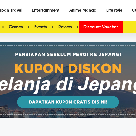
apan Travel
Entertainment
Anime Manga
Lifestyle
C
Games
Events
Review
Discount Voucher