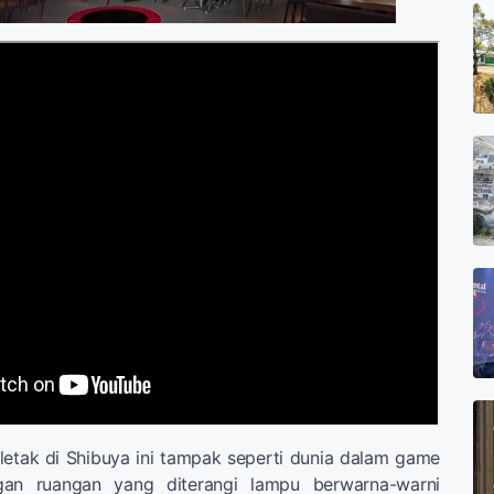
letak di Shibuya ini tampak seperti dunia dalam game
an ruangan yang diterangi lampu berwarna-warni