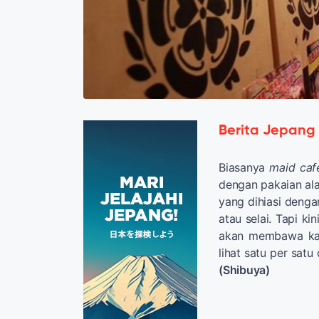
Berita Jepang
Biasanya
maid caf
dengan pakaian al
yang dihiasi deng
atau selai. Tapi kin
akan membawa kal
lihat satu per satu
(Shibuya)